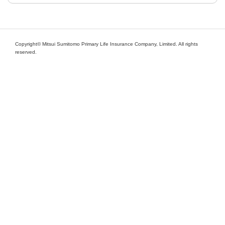
Copyright© Mitsui Sumitomo Primary Life Insurance Company, Limited. All rights
reserved.