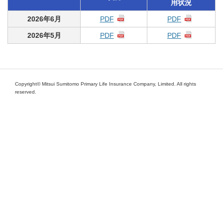
用状況
2026年6月
PDF
PDF
2026年5月
PDF
PDF
Copyright© Mitsui Sumitomo Primary Life Insurance Company, Limited. All rights
reserved.