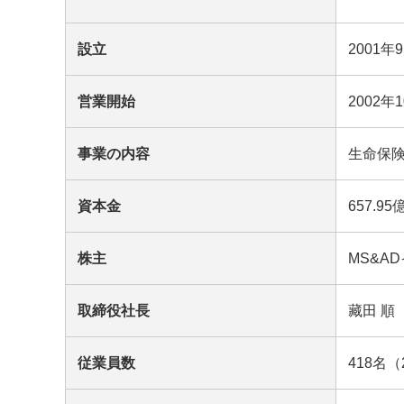
設立
2001年
営業開始
2002年
事業の内容
生命保
資本金
657.
株主
MS&A
取締役社長
藏田 順
従業員数
418名（