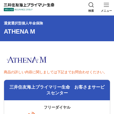
三井住友海上プラ
検索
メニュー
通貨選択型個人年金保険
ATHENA M
商品の詳しい内容に関しましては下記までお問合わせください。
三井住友海上プライマリー生命 お客さまサービ
スセンター
フリーダイヤル