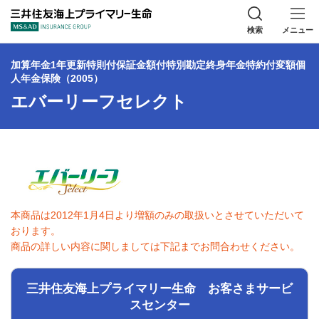
三井住友海上プラ
検索
メニュー
加算年金1年更新特則付保証金額付特別勘定終身年金特約付変額個
人年金保険（2005）
エバーリーフセレクト
本商品は2012年1月4日より増額のみの取扱いとさせていただいて
おります。
商品の詳しい内容に関しましては下記までお問合わせください。
三井住友海上プライマリー生命 お客さまサービ
スセンター