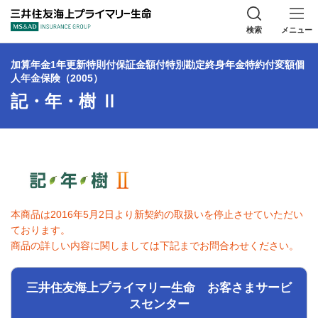
三井住友海上プラ
検索
メニュー
加算年金1年更新特則付保証金額付特別勘定終身年金特約付変額個
人年金保険（2005）
記・年・樹 Ⅱ
本商品は2016年5月2日より新契約の取扱いを停止させていただい
ております。
商品の詳しい内容に関しましては下記までお問合わせください。
三井住友海上プライマリー生命 お客さまサービ
スセンター