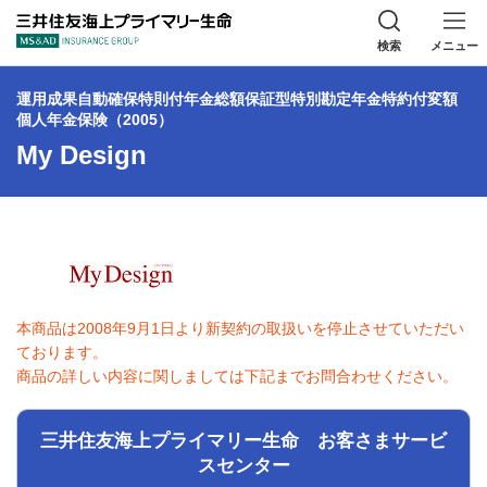
三井住友海上プラ
検索
メニュー
運用成果自動確保特則付年金総額保証型特別勘定年金特約付変額
個人年金保険（2005）
My Design
本商品は2008年9月1日より新契約の取扱いを停止させていただい
ております。
商品の詳しい内容に関しましては下記までお問合わせください。
三井住友海上プライマリー生命 お客さまサービ
スセンター