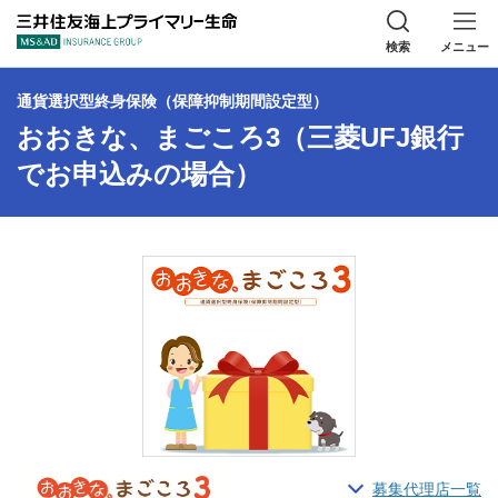
三井住友海上プラ
検索
メニュー
通貨選択型終身保険（保障抑制期間設定型）
おおきな、まごころ3（三菱UFJ銀行
でお申込みの場合）
募集代理店一覧