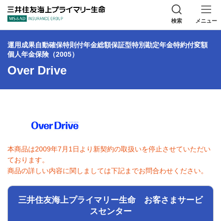
三井住友海上プラ
検索
メニュー
運用成果自動確保特則付年金総額保証型特別勘定年金特約付変額
個人年金保険（2005）
Over Drive
本商品は2009年7月1日より新契約の取扱いを停止させていただい
ております。
商品の詳しい内容に関しましては下記までお問合わせください。
三井住友海上プライマリー生命 お客さまサービ
スセンター