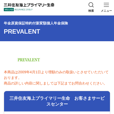
三井住友海上プラ
検索
メニュー
年金原資保証特約付新変額個人年金保険
PREVALENT
本商品は2009年4月1日より増額のみの取扱いとさせていただいて
おります。
商品の詳しい内容に関しましては下記までお問合わせください。
三井住友海上プライマリー生命 お客さまサービ
スセンター