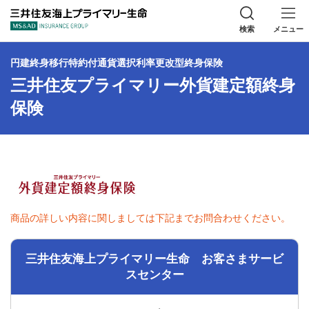
三井住友海上プラ
検索
メニュー
円建終身移行特約付通貨選択利率更改型終身保険
三井住友プライマリー外貨建定額終身
保険
商品の詳しい内容に関しましては下記までお問合わせください。
三井住友海上プライマリー生命 お客さまサービ
スセンター