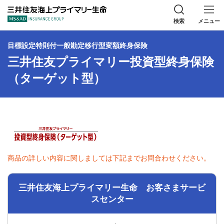
三井住友海上プラ
検索
メニュー
目標設定特則付一般勘定移行型変額終身保険
三井住友プライマリー投資型終身保険
（ターゲット型）
商品の詳しい内容に関しましては下記までお問合わせください。
三井住友海上プライマリー生命 お客さまサービ
スセンター