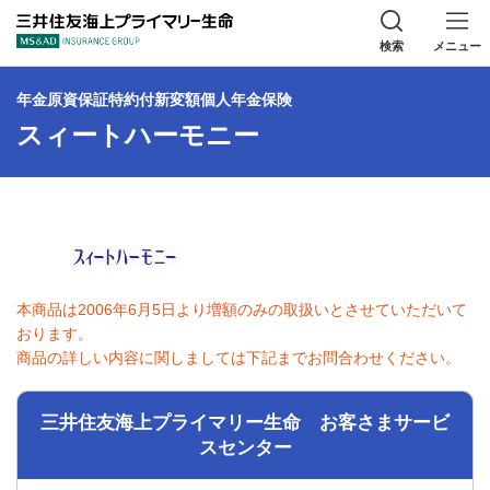
三井住友海上プラ
検索
メニュー
年金原資保証特約付新変額個人年金保険
スィートハーモニー
本商品は2006年6月5日より増額のみの取扱いとさせていただいて
おります。
商品の詳しい内容に関しましては下記までお問合わせください。
三井住友海上プライマリー生命 お客さまサービ
スセンター