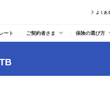
井住友海上プライマリー生命
よくあ
レート
ご契約者さま
保険の選び方
TB