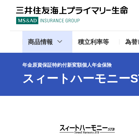
三
商品情報
積立利率等
為替
年金原資保証特約付新変額個人年金保険
スィートハーモニーS