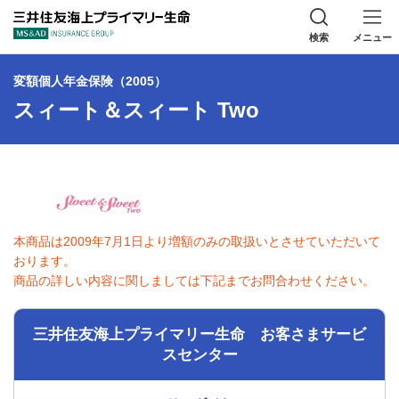
三井住友海上プラ
検索
メニュー
変額個人年金保険（2005）
スィート＆スィート Two
本商品は2009年7月1日より増額のみの取扱いとさせていただいて
おります。
商品の詳しい内容に関しましては下記までお問合わせください。
三井住友海上プライマリー生命 お客さまサービ
スセンター