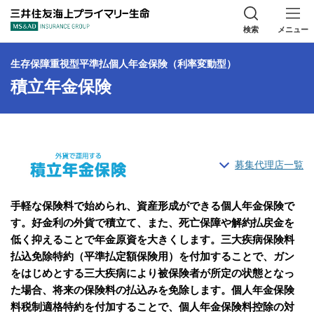
三井住友海上プラ
検索
メニュー
生存保障重視型平準払個人年金保険（利率変動型）
積⽴年⾦保険
募集代理店一覧
手軽な保険料で始められ、資産形成ができる個人年金保険で
す。好金利の外貨で積立て、また、死亡保障や解約払戻金を
低く抑えることで年金原資を大きくします。三大疾病保険料
払込免除特約（平準払定額保険用）を付加することで、ガン
をはじめとする三大疾病により被保険者が所定の状態となっ
た場合、将来の保険料の払込みを免除します。個人年金保険
料税制適格特約を付加することで、個人年金保険料控除の対