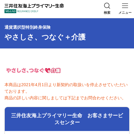
三井住友海上プラ
検索
メニュー
通貨選択型特別終身保険
やさしさ、つなぐ＋介護
本商品は2021年4月1日より新契約の取扱いを停止させていただい
ております。
商品の詳しい内容に関しましては下記までお問合わせください。
三井住友海上プライマリー生命 お客さまサービ
スセンター