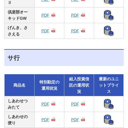
Ⅱ
倶楽部オー
PDF
PDF
キッドGW
げんき、さ
PDF
PDF
さえる
サ行
組入投資信
最新のユニ
特別勘定の
商品名
託の運用状
ットプライ
運用状況
況
ス
しあわせつ
PDF
PDF
みたて
しあわせの
PDF
PDF
便り