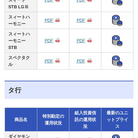
STB LGⅢ
スィートハ
PDF
PDF
ーモニー
スィートハ
ーモニー
PDF
PDF
STB
スペクタク
PDF
PDF
ル
タ行
組入投資信
最新のユニ
特別勘定の
商品名
託の運用状
ットプライ
運用状況
況
ス
ダイヤモン