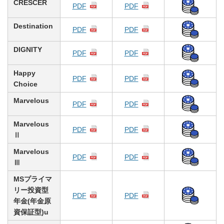
CRESCER
PDF
PDF
Destination
PDF
PDF
DIGNITY
PDF
PDF
Happy
PDF
PDF
Choice
Marvelous
PDF
PDF
Marvelous
PDF
PDF
Ⅱ
Marvelous
PDF
PDF
Ⅲ
MSプライマ
リー投資型
PDF
PDF
年金(年金原
資保証型)u