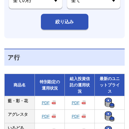
絞り込み
ア行
組入投資信
最新のユニ
特別勘定の
商品名
託の運用状
ットプライ
運用状況
況
ス
藍・彩・花
PDF
PDF
アグレスタ
PDF
PDF
いろどる、