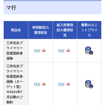
マ行
組入投資信
最新のユニ
特別勘定の
商品名
託の運用状
ットプライ
運用状況
況
ス
三井住友プ
ライマリー
PDF
PDF
投資型終身
保険
三井住友プ
ライマリー
投資型終身
保険（ター
PDF
PDF
ゲット型）
※2021年7
月以降のご
契約