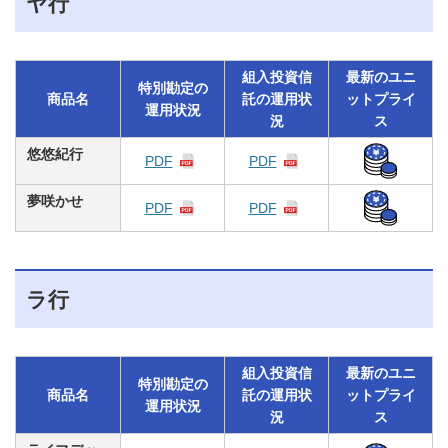
ヤ行
組入投資信
最新のユニ
特別勘定の
商品名
託の運用状
ットプライ
運用状況
況
ス
悠悠紀行
PDF
PDF
夢咲かせ
PDF
PDF
ラ行
組入投資信
最新のユニ
特別勘定の
商品名
託の運用状
ットプライ
運用状況
況
ス