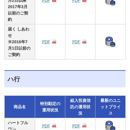
月2日以降
PDF
PDF
2017年3月
以前のご契
約
届く しあわ
せ
※2016年7
PDF
PDF
月1日以前の
ご契約
ハ行
組入投資信
最新のユニ
特別勘定の
商品名
託の運用状
ットプライ
運用状況
況
ス
ハートフル
PDF
PDF
ワン