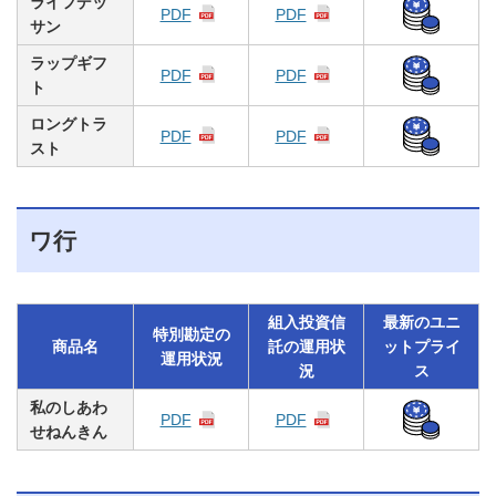
ライフデッ
PDF
PDF
サン
ラップギフ
PDF
PDF
ト
ロングトラ
PDF
PDF
スト
ワ行
組入投資信
最新のユニ
特別勘定の
商品名
託の運用状
ットプライ
運用状況
況
ス
私のしあわ
PDF
PDF
せねんきん