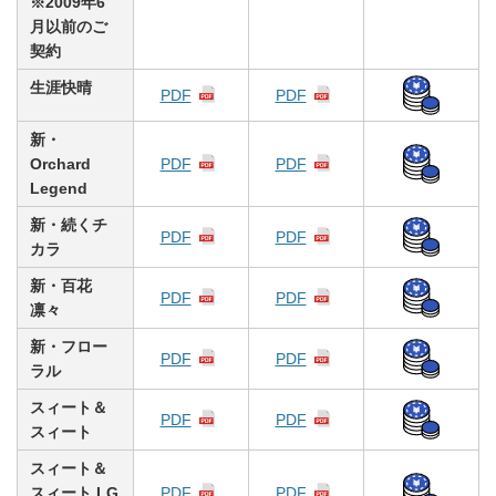
※2009年6
月以前のご
契約
生涯快晴
PDF
PDF
新・
Orchard
PDF
PDF
Legend
新・続くチ
PDF
PDF
カラ
新・百花
PDF
PDF
凛々
新・フロー
PDF
PDF
ラル
スィート＆
PDF
PDF
スィート
スィート＆
スィート LG
PDF
PDF